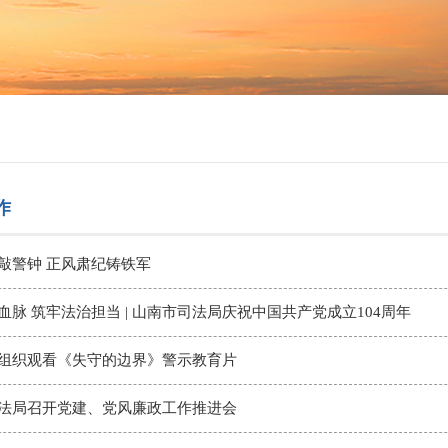
作
敲警钟 正风肃纪铸铁军
血脉 筑牢法治担当 | 山南市司法局庆祝中国共产党成立104周年
组织观看《失守的边界》警示教育片
法局召开党建、党风廉政工作推进会