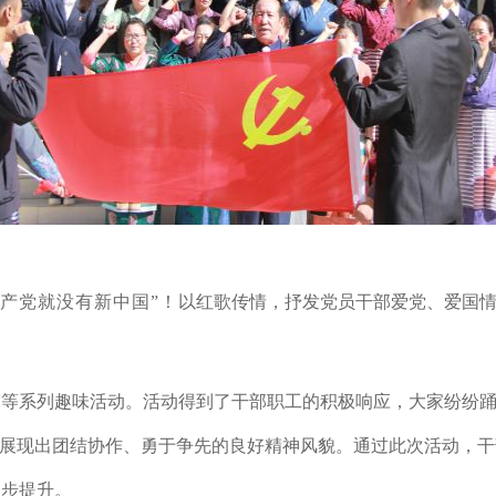
共产党就没有新中国”！
以红歌传情，抒发党员干部爱党、爱国
赛等系列趣味活动。活动得到了干部职工的积极响应，大家纷纷
，展现出团结协作、勇于争先的良好精神风貌。
通过此次活动，干
一步提升。