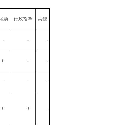
奖励
行政指导
其他
-
-
-
0
-
-
-
-
-
0
0
-