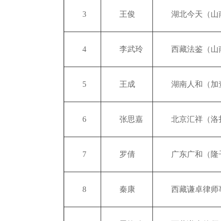
3
王俊
湖北今天（山
4
李武玲
西藏法鉴（山
5
王成
湖南人和（加
6
张思嘉
北京汇祥（洛
7
罗倩
广东广和（隆
8
秦康
西藏谦卓律师