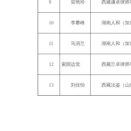
9
雷艳玲
西藏谦卓律师
10
李攀峰
湖南人和（加
11
马润兰
湖南人和（加
12
索朗边觉
西藏兰卓律师
13
刘佳怡
西藏法鉴（山