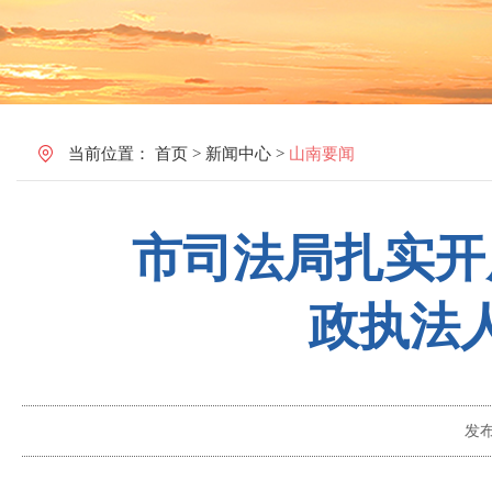
当前位置：
首页
>
新闻中心
>
山南要闻
市司法局扎实开
政执法
发