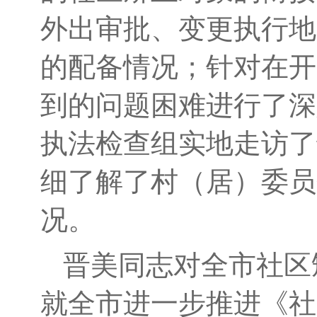
外出审批、变更执行地
的配备
情况；
针
对在开
到
的问题
困难
进行了深
执法检查组
实地
走访了
细
了解
了
村
（居）
委员
况
。
晋美同志对
全
市社区
就
全
市进一步推进《社