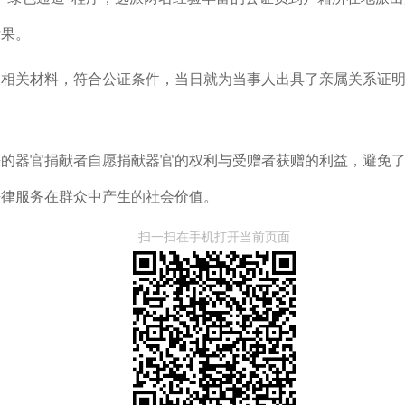
后果
。
及相关材料，
符合公证条件，
当日
就
为当事人出具了
亲属关系证
法的
器官捐献者自愿捐献器官的权利
与受赠者获赠的利益
，避免
法律
服务
在
群众
中产生
的社会价值。
扫一扫在手机打开当前页面