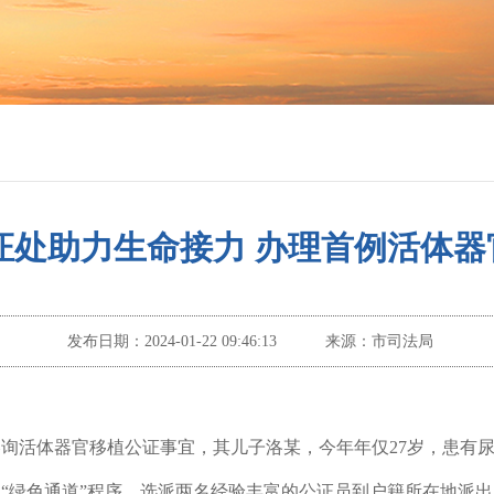
证处助力生命接力 办理首例活体器
发布日期：
2024-01-22 09:46:13
来源：
市司法局
咨询
活体器官移植
公证事宜，其儿子洛某，今年年仅
27岁，患有
动
“绿色通道”
程序
，
选派两名经验丰富的公证员到户籍所在地
派出