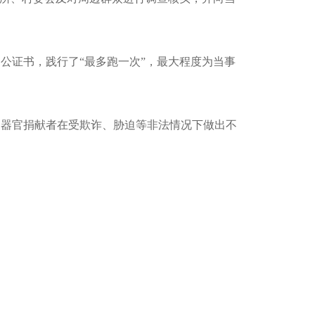
明
公证书，
践行
了
“最多跑一次”，最大程度为当事
了器官捐献者在受欺诈、胁迫等
非法
情况下做出不