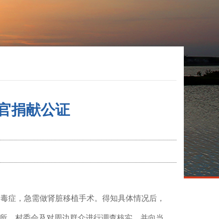
官捐献公证
尿毒症，急需做肾脏移植手术。
得知具体情况后，
所
、
村委会
及对周边群众
进行
调查核实，并向当