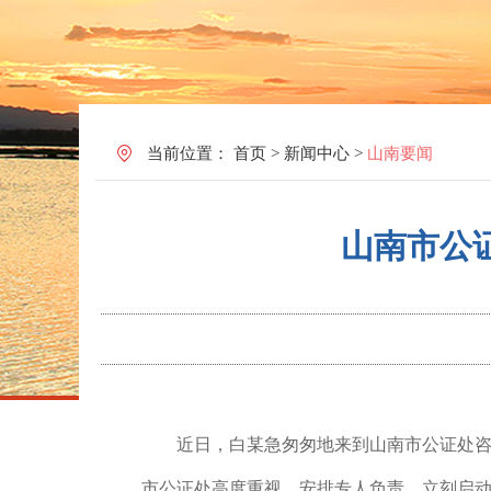
当前位置：
首页
>
新闻中心
>
山南要闻
山南市公
近日，白某
急匆匆地来到山南市公证处
市公证处高度重视，安排专人负责，
立刻启