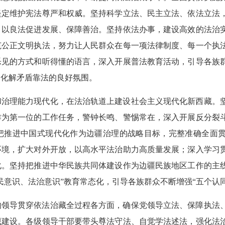
坚定维护宪法尊严和权威。坚持科学立法、民主立法、依法立法
，以良法促进发展、保障善治。坚持依法办事，建设高效的法治
范公正文明执法，努力让人民群众在每一项法律制度、每一个执
乐见的方式和听得懂的语言，深入开展普法教育活动，引导各族
、化解矛盾靠法的良好氛围。
和治理能力现代化，在法治轨道上建设社会主义现代化新西藏。
作为第一位的工作任务，警钟长鸣、警惕常在，深入开展反分裂
把推进中国式现代化作为边疆治理的战略目标，完整准确全面贯
环境，扩大对外开放，以高水平法治助力高质量发展；深入学习
化。坚持把推进中华民族共同体建设作为边疆民族地区工作的主
民意识、法治意识”教育常态化，引导各族群众不断增强“五个认
的领导贯穿依法治藏全过程各方面，确保党领导立法、保障执法
藏建设。各级领导干部要带头尊法守法、自觉学法述法，强化法